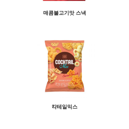
매콤불고기맛 스낵
칵테일믹스