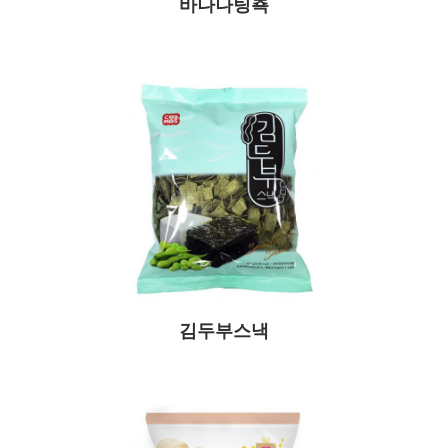
바나나팅쵹
김두부스낵