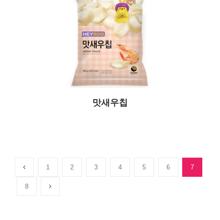
맛새우칩
1
2
3
4
5
6
7
8