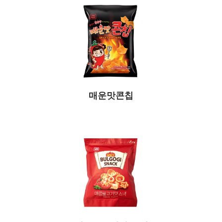
매운맛콘칩