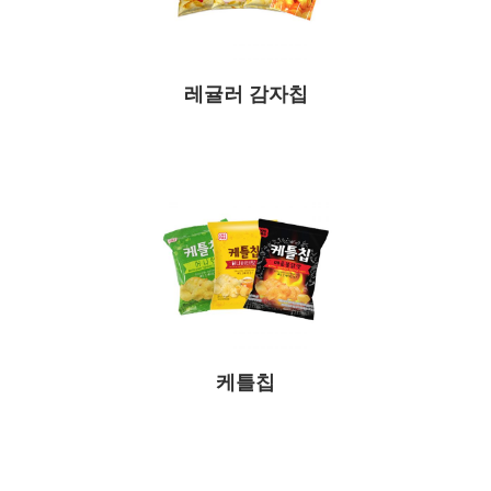
레귤러 감자칩
케틀칩