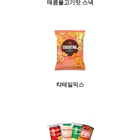
매콤불고기맛 스낵
칵테일믹스