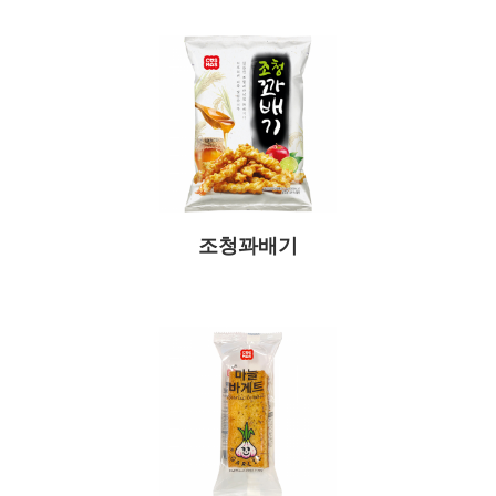
조청꽈배기