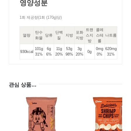
영양성분
1회 제공량(1회 (170g)당)
트랜
콜레
탄수
단백
포화
열량
당류
지방
스지
스테
나트륨
화물
질
지방
방
롤
101g
6g
11g
53g
3g
0mg
620mg
930kcal
0g
31%
6%
20%
98%
20%
0%
31%
관심 상품…