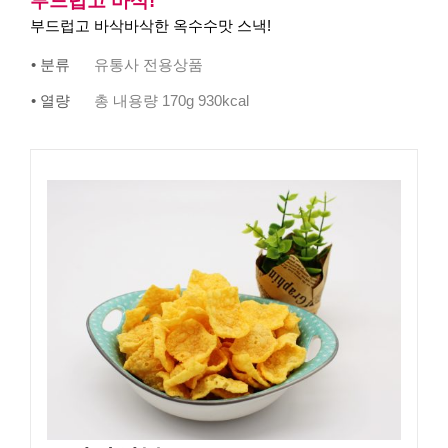
부드럽고 바삭!
부드럽고 바삭바삭한 옥수수맛 스낵!
• 분류
유통사 전용상품
• 열량
총 내용량 170g 930kcal