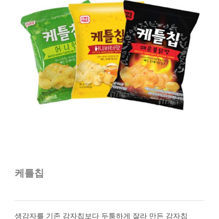
케틀칩
생감자를 기존 감자칩보다 두툼하게 잘라 만든 감자칩