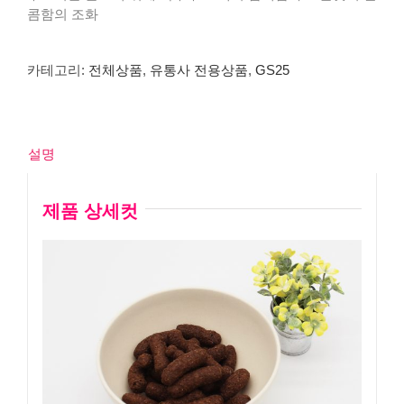
콤함의 조화
카테고리:
전체상품
,
유통사 전용상품
,
GS25
설명
제품 상세컷