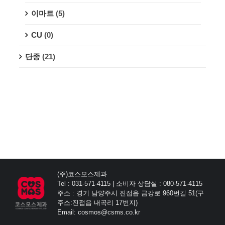
이마트
(5)
CU
(0)
단종
(21)
(주)코스모스제과
Tel : 031-571-4115 | 소비자 상담실 : 080-571-4115
주소 : 경기 남양주시 진접읍 금강로 960번길 51(구
주소:진접읍 내곡리 17번지)
Email: cosmos@csms.co.kr