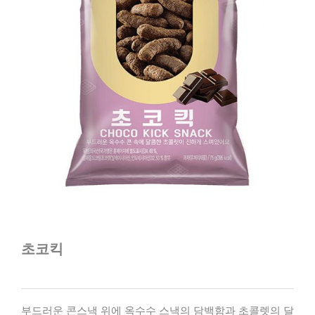
초코킥
부드러운 콘스낵 위에 옥수수 스낵의 담백함과 초콜렛의 달