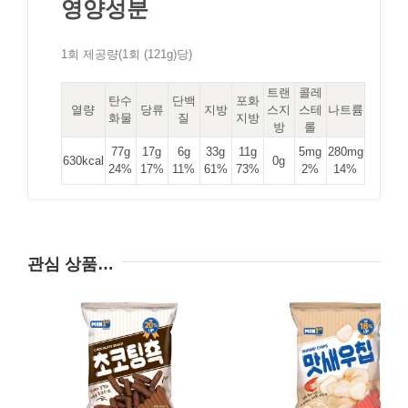
영양성분
1회 제공량(1회 (121g)당)
트랜
콜레
탄수
단백
포화
열량
당류
지방
스지
스테
나트륨
화물
질
지방
방
롤
77g
17g
6g
33g
11g
5mg
280mg
630kcal
0g
24%
17%
11%
61%
73%
2%
14%
관심 상품…