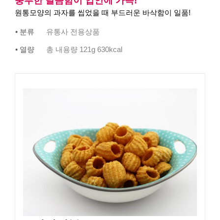
풍부한 달콤함이 입안에 가득!
원통모양의 과자를 씹었을 때 부드러운 바삭함이 일품!
• 분류
유통사 전용상품
• 열량
총 내용량 121g 630kcal