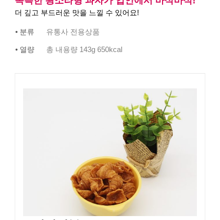
독특한 왕소라형 과자가 입안에서 바삭바삭!
더 깊고 부드러운 맛을 느낄 수 있어요!
• 분류
유통사 전용상품
• 열량
총 내용량 143g 650kcal