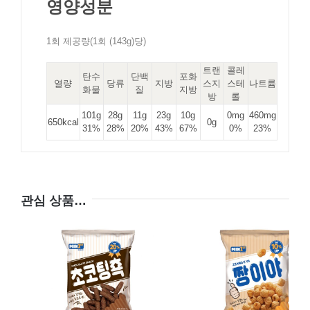
영양성분
1회 제공량(1회 (143g)당)
트랜
콜레
탄수
단백
포화
열량
당류
지방
스지
스테
나트륨
화물
질
지방
방
롤
101g
28g
11g
23g
10g
0mg
460mg
650kcal
0g
31%
28%
20%
43%
67%
0%
23%
관심 상품…