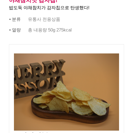
야채참치맛 감자칩!
밥도둑 야채참치가 감자칩으로 탄생했다!
• 분류
유통사 전용상품
• 열량
총 내용량 50g 275kcal