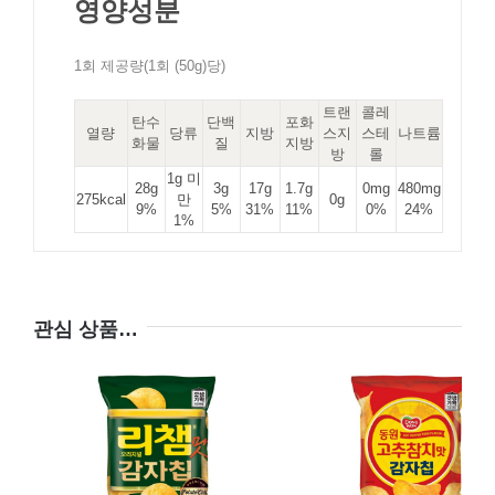
영양성분
1회 제공량(1회 (50g)당)
트랜
콜레
탄수
단백
포화
열량
당류
지방
스지
스테
나트륨
화물
질
지방
방
롤
1g 미
28g
3g
17g
1.7g
0mg
480mg
275kcal
만
0g
9%
5%
31%
11%
0%
24%
1%
관심 상품…