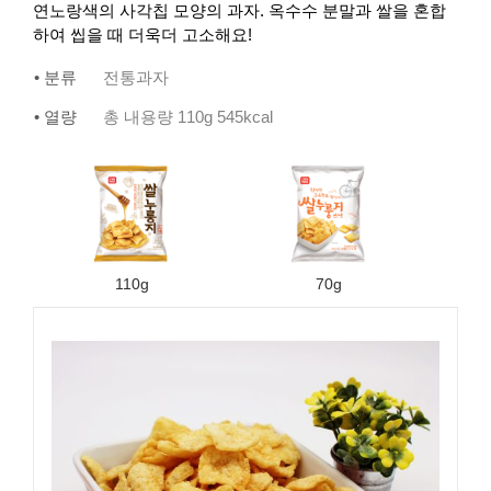
연노랑색의 사각칩 모양의 과자. 옥수수 분말과 쌀을 혼합
하여 씹을 때 더욱더 고소해요!
• 분류
전통과자
• 열량
총 내용량 110g 545kcal
110g
70g