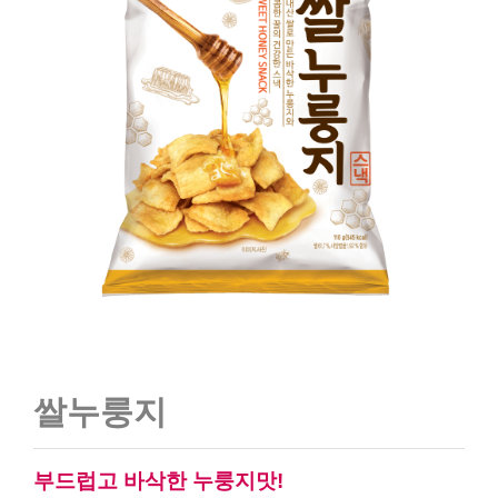
쌀누룽지
부드럽고 바삭한 누룽지맛!