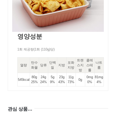
영양성분
1회 제공량(1회 (110g)당)
트랜
콜레
탄수
단백
포화
나트
열량
당류
지방
스지
스테
화물
질
지방
륨
방
롤
80g
24g
5g
23g
11g
0mg
81mg
545kcal
0g
25%
24%
9%
43%
73%
0%
4%
관심 상품…