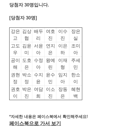
당첨자 30명입니다.
[당첨자 30명]
강은
김상
배두
여호
이수
장은
고
협
리
진
진
실
고도
김윤
서윤
연지
이은
조미
우
미
아
은
하
아
공이
도호
수정
왕예
이재
주세
해
은
아
린
형
민
권현
박소
수지
윤수
임지
한소
정
정
윤
민
아
이
권호
박은
여담
이소
장동
혜현
이
진
희
진
은
백
*자세한 내용은 페이스북에서 확인해주세요!
페이스북으로 가서 보기