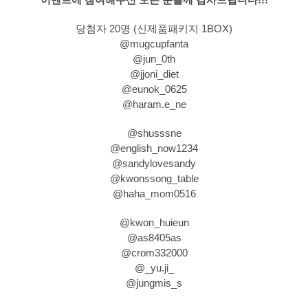
당첨자 20명 (신제품패키지 1BOX)
@mugcupfanta
@jun_0th
@jjoni_diet
@eunok_0625
@haram.e_ne
@shusssne
@english_now1234
@sandylovesandy
@kwonssong_table
@haha_mom0516
@kwon_huieun
@as8405as
@crom332000
@_yu.ji_
@jungmis_s