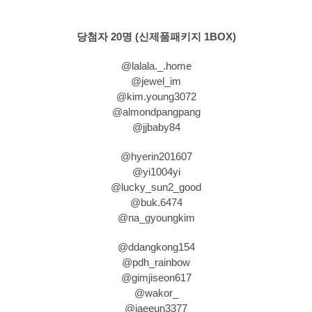
당첨자 20명 (신제품패키지 1BOX)
@lalala._.home
@jewel_im
@kim.young3072
@almondpangpang
@jjbaby84
@hyerin201607
@yi1004yi
@lucky_sun2_good
@buk.6474
@na_gyoungkim
@ddangkong154
@pdh_rainbow
@gimjiseon617
@wakor_
@jaeeun3377