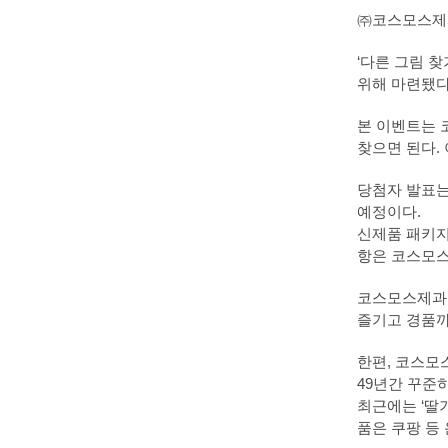
㈜코스모스제과
‘다른 그림 
위해 마련됐다
본 이벤트는 
찾으면 된다.
당첨자 발표는
예정이다.
신제품 패키지는
항은 코스모스
코스모스제과 
즐기고 경품까
한편, 코스모스
49년간 꾸준
최근에는 ‘딸
품은 쿠팡 등