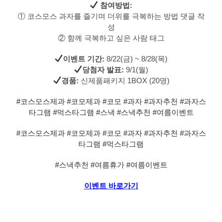
참여방법:
① 코스모스 과자를 즐기며 더위를 극복하는 방법 댓글 작
성
② 함께 극복하고 싶은 사람 태그
이벤트 기간:
8/22(금) ~ 8/28(목)
당첨자 발표:
9/1(월)
경품:
신제품패키지 1BOX (20명)
#코스모스제과
#코모제과
#코모
#과자
#과자추천
#과자스
타그램
#먹스타그램
#스낵
#스낵추천
#여름이벤트
#코스모스제과
#코모제과
#코모
#과자
#과자추천
#과자스
타그램
#먹스타그램
#스낵추천
#여름휴가
#여름이벤트
이벤트 바로가기