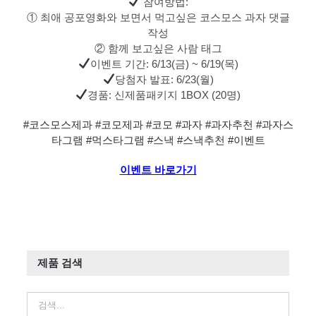
참여방법:
① 최애 공포영화와 보면서 먹고싶은 코스모스 과자 댓글
작성
② 함께 보고싶은 사람 태그
이벤트 기간: 6/13(금) ~ 6/19(목)
당첨자 발표: 6/23(월)
경품: 신제품패키지 1BOX (20명)
#코스모스제과
#코모제과
#코모
#과자
#과자추천
#과자스
타그램
#먹스타그램
#스낵
#스낵추천
#이벤트
이벤트 바로가기
제품 검색