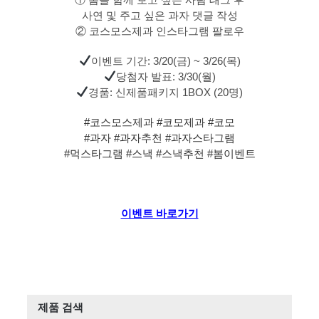
사연 및 주고 싶은 과자 댓글 작성
② 코스모스제과 인스타그램 팔로우
이벤트 기간: 3/20(금) ~ 3/26(목)
당첨자 발표: 3/30(월)
경품: 신제품패키지 1BOX (20명)
#코스모스제과
#코모제과
#코모
#과자
#과자추천
#과자스타그램
#먹스타그램
#스낵
#스낵추천
#봄이벤트
이벤트 바로가기
제품 검색