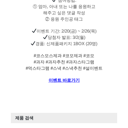
참여방법:
① 엄마, 아내 또는 나를 응원하고
해주고 싶은 댓글 작성
② 응원 주인공 태그
이벤트 기간: 2/20(금) ~ 2/26(목)
당첨자 발표: 3/2(월)
경품: 신제품패키지 1BOX (20명)
#코스모스제과
#코모제과
#코모
#과자
#과자추천
#과자스타그램
#먹스타그램
#스낵
#스낵추천
#설이벤트
이벤트 바로가기
제품 검색