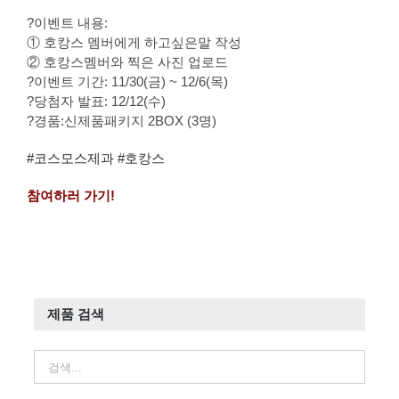
?
이벤트 내용:
① 호캉스 멤버에게 하고싶은말 작성
② 호캉스멤버와 찍은 사진 업로드
?
이벤트 기간: 11/30(금) ~ 12/6(목)
?
당첨자 발표: 12/12(수)
?
경품:신제품패키지 2BOX (3명)
#
코스모스제과
#
호캉스
참여하러 가기!
제품 검색