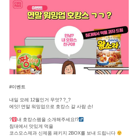
View
Larger
Image
#
이벤트
내일 모레 12월인거 무엇? ?_?
에잇! 연말 워밍업으로 호캉스 갈 사람 손!
?‍
내 호캉스팸을 소개해주세요!
?‍
침대에서 맛있게 먹을
코스모스제과 신제품 패키지 2BOX를 보내 드립니다