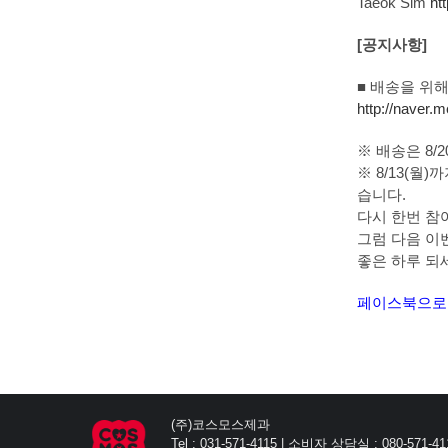
Taeok Sim
ht
[공지사항]
■ 배송을 위해
http://naver
※ 배송은 8
※ 8/13(
습니다.
다시 한번 참
그럼 다음 이
좋은 하루 되
페이스북으로 
(주)코스모스제과
Tel : 031-571-4115 | 소비자 상담실 : 080-571-41