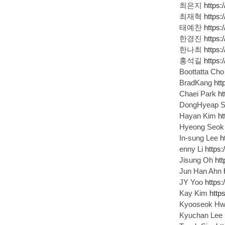
최은지
https
최재혁
https
태예찬
https:
한경진
https
한나최
https:
홍석길
https:
Boottatta Ch
BradKang
htt
Chaei Park
ht
DongHyeap 
Hayan Kim
h
Hyeong Seok
In-sung Lee
h
enny Li
https
Jisung Oh
ht
Jun Han Ahn
JY Yoo
https
Kay Kim
http
Kyooseok H
Kyuchan Lee