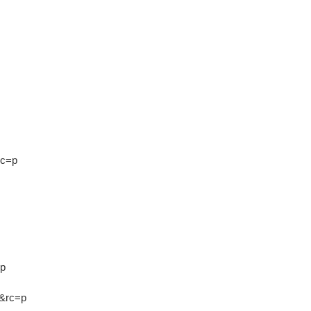
rc=p
=p
i&rc=p