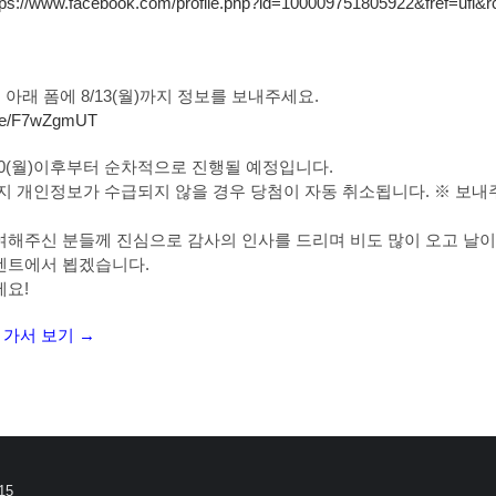
tps://www.facebook.com/profile.php?id=100009751805922&fref=ufi&r
 아래 폼에 8/13(월)까지 정보를 보내주세요.
.me/F7wZgmUT
/20(월)이후부터 순차적으로 진행될 예정입니다.
월)까지 개인정보가 수급되지 않을 경우 당첨이 자동 취소됩니다. ※ 보
여해주신 분들께 진심으로 감사의 인사를 드리며 비도 많이 오고 날이
벤트에서 뵙겠습니다.
세요!
가서 보기 →
15