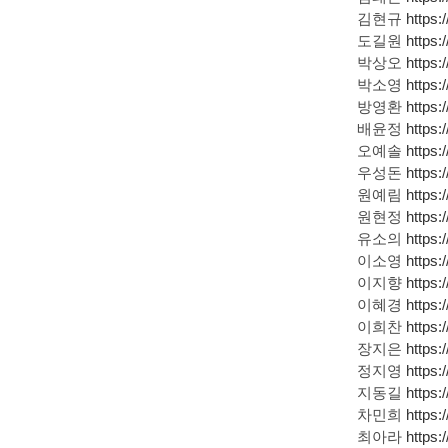
김현규
https
도길원
https
박상오
https
박소영
https
방영환
https
배윤정
https
오예솔
https
우성돈
https
원예림
https
원현정
https
유소의
https
이소영
https
이지향
https
이혜경
https:
이희찬
https
장지은
https:
정지영
https
지동길
https:
차민희
https
최아라
https