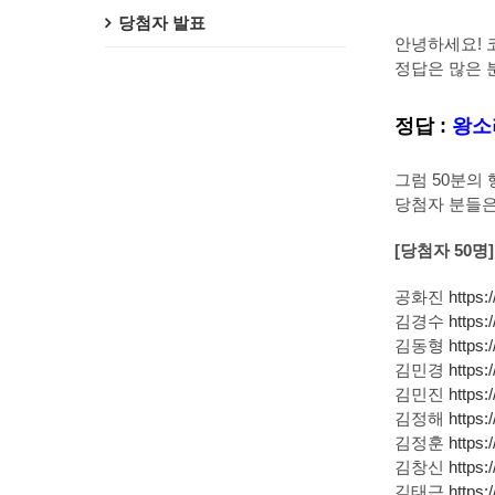
당첨자 발표
안녕하세요! 
정답은 많은 
정답 :
왕소
그럼 50분의
당첨자 분들은
[당첨자 50명]
공화진
https:
김경수
https:
김동형
https
김민경
https
김민진
https:
김정해
https
김정훈
https
김창신
https
김태근
https: