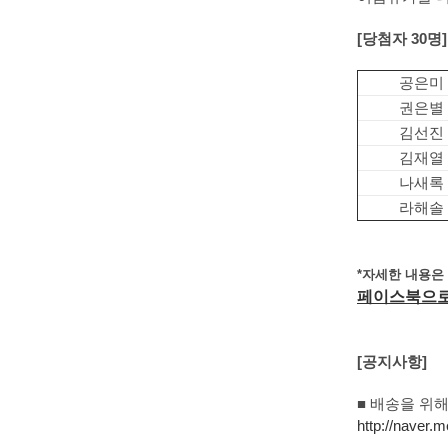
[당첨자 30명]
공은미
권은별
김선진
김재열
나새록
라해솔
*자세한 내용은
페이스북으로
[공지사항]
■ 배송을 위해
http://naver.