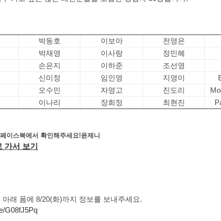
박동호
이보아
전영은
박재영
이사랑
정민혜
손은지
이하준
조선영
신미정
임인영
지영이
오수민
자영고
진도리
Mo
이나리
장희정
최현진
P
 페이스북에서 확인해주세요!윤제니
 가서 보기
 아래 폼에 8/20(화)까지 정보를 보내주세요.
me/G08fJ5Pq