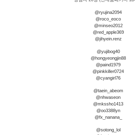
@ryujina2094
@roco_eoco
@minseo2012
@red_apple369
@jihyein.renz
@yujibog40
@hongyeongjin88
@paind1979
@pinkkiller0724
@cyangirl76
@taein_abeom
@nhwaseon
@mkssho1413
@oo3388yn
@fx_nanana_
@sotong_lol