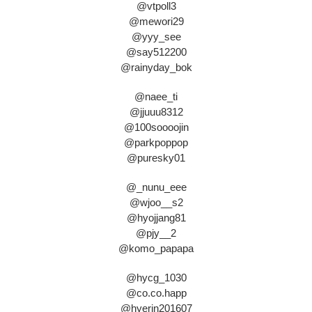
@vtpoll3
@mewori29
@yyy_see
@say512200
@rainyday_bok
@naee_ti
@jjuuu8312
@100soooojin
@parkpoppop
@puresky01
@_nunu_eee
@wjoo__s2
@hyojjang81
@pjy__2
@komo_papapa
@hycg_1030
@co.co.happ
@hyerin201607